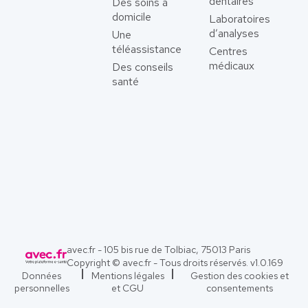
dentaires
Des soins à
domicile
Laboratoires
d’analyses
Une
téléassistance
Centres
médicaux
Des conseils
santé
avec.fr - 105 bis rue de Tolbiac, 75013 Paris
Copyright © avec.fr - Tous droits réservés. v
1.0.169
Données
Mentions légales
Gestion des cookies et
personnelles
et CGU
consentements