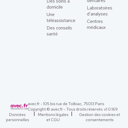
dentaires
Des soins à
domicile
Laboratoires
d’analyses
Une
téléassistance
Centres
médicaux
Des conseils
santé
avec.fr - 105 bis rue de Tolbiac, 75013 Paris
Copyright © avec.fr - Tous droits réservés. v
1.0.169
Données
Mentions légales
Gestion des cookies et
personnelles
et CGU
consentements