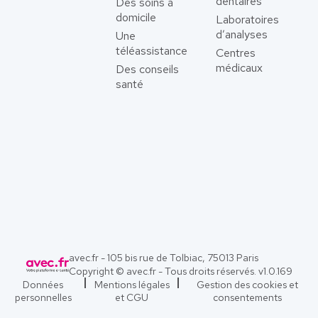
dentaires
Des soins à
domicile
Laboratoires
d’analyses
Une
téléassistance
Centres
médicaux
Des conseils
santé
avec.fr - 105 bis rue de Tolbiac, 75013 Paris
Copyright © avec.fr - Tous droits réservés. v
1.0.169
Données
Mentions légales
Gestion des cookies et
personnelles
et CGU
consentements