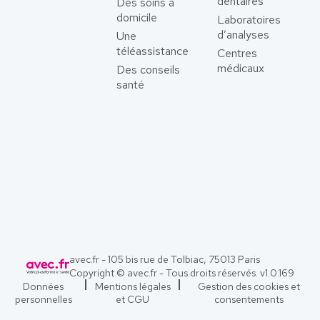
dentaires
Des soins à
domicile
Laboratoires
d’analyses
Une
téléassistance
Centres
médicaux
Des conseils
santé
avec.fr - 105 bis rue de Tolbiac, 75013 Paris
Copyright © avec.fr - Tous droits réservés. v
1.0.169
Données
Mentions légales
Gestion des cookies et
personnelles
et CGU
consentements