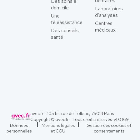
dentaires
Des soins à
domicile
Laboratoires
d’analyses
Une
téléassistance
Centres
médicaux
Des conseils
santé
avec.fr - 105 bis rue de Tolbiac, 75013 Paris
Copyright © avec.fr - Tous droits réservés. v
1.0.169
Données
Mentions légales
Gestion des cookies et
personnelles
et CGU
consentements