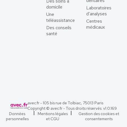
dentaires
Des soins à
domicile
Laboratoires
d’analyses
Une
téléassistance
Centres
médicaux
Des conseils
santé
avec.fr - 105 bis rue de Tolbiac, 75013 Paris
Copyright © avec.fr - Tous droits réservés. v
1.0.169
Données
Mentions légales
Gestion des cookies et
personnelles
et CGU
consentements