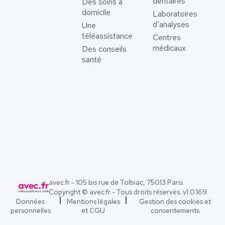
dentaires
Des soins à
domicile
Laboratoires
d’analyses
Une
téléassistance
Centres
médicaux
Des conseils
santé
avec.fr - 105 bis rue de Tolbiac, 75013 Paris
Copyright © avec.fr - Tous droits réservés. v
1.0.169
Données
Mentions légales
Gestion des cookies et
personnelles
et CGU
consentements