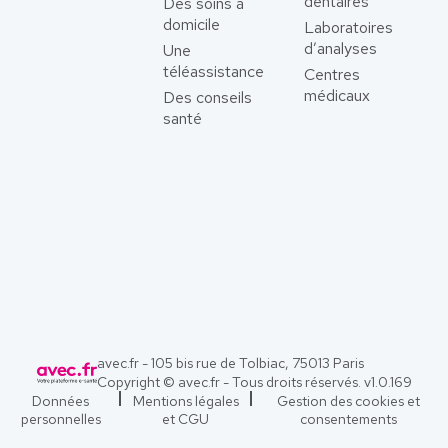
dentaires
Des soins à
domicile
Laboratoires
d’analyses
Une
téléassistance
Centres
médicaux
Des conseils
santé
avec.fr - 105 bis rue de Tolbiac, 75013 Paris
Copyright © avec.fr - Tous droits réservés. v
1.0.169
Données
Mentions légales
Gestion des cookies et
personnelles
et CGU
consentements