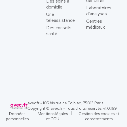
dentaires
Des soins à
domicile
Laboratoires
d’analyses
Une
téléassistance
Centres
médicaux
Des conseils
santé
avec.fr - 105 bis rue de Tolbiac, 75013 Paris
Copyright © avec.fr - Tous droits réservés. v
1.0.169
Données
Mentions légales
Gestion des cookies et
personnelles
et CGU
consentements