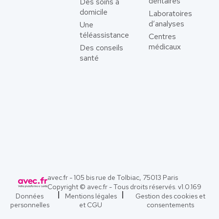
dentaires
Des soins à
domicile
Laboratoires
d’analyses
Une
téléassistance
Centres
médicaux
Des conseils
santé
avec.fr - 105 bis rue de Tolbiac, 75013 Paris
Copyright © avec.fr - Tous droits réservés. v
1.0.169
Données
Mentions légales
Gestion des cookies et
personnelles
et CGU
consentements