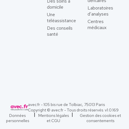
dentaires
Des soins à
domicile
Laboratoires
d’analyses
Une
téléassistance
Centres
médicaux
Des conseils
santé
avec.fr - 105 bis rue de Tolbiac, 75013 Paris
Copyright © avec.fr - Tous droits réservés. v
1.0.169
Données
Mentions légales
Gestion des cookies et
personnelles
et CGU
consentements