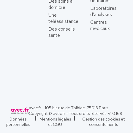
dentaires
Des soins à
domicile
Laboratoires
d’analyses
Une
téléassistance
Centres
médicaux
Des conseils
santé
avec.fr - 105 bis rue de Tolbiac, 75013 Paris
Copyright © avec.fr - Tous droits réservés. v
1.0.169
Données
Mentions légales
Gestion des cookies et
personnelles
et CGU
consentements