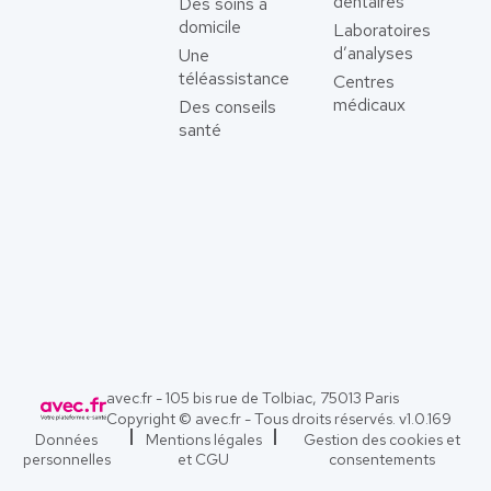
dentaires
Des soins à
domicile
Laboratoires
d’analyses
Une
téléassistance
Centres
médicaux
Des conseils
santé
avec.fr - 105 bis rue de Tolbiac, 75013 Paris
Copyright © avec.fr - Tous droits réservés. v
1.0.169
Données
Mentions légales
Gestion des cookies et
personnelles
et CGU
consentements