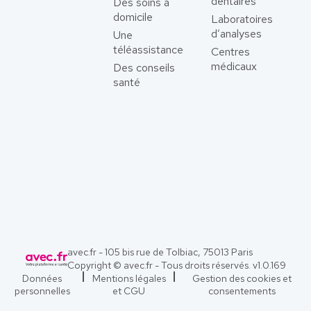
dentaires
Des soins à
domicile
Laboratoires
d’analyses
Une
téléassistance
Centres
médicaux
Des conseils
santé
avec.fr - 105 bis rue de Tolbiac, 75013 Paris
Copyright © avec.fr - Tous droits réservés. v
1.0.169
Données
Mentions légales
Gestion des cookies et
personnelles
et CGU
consentements