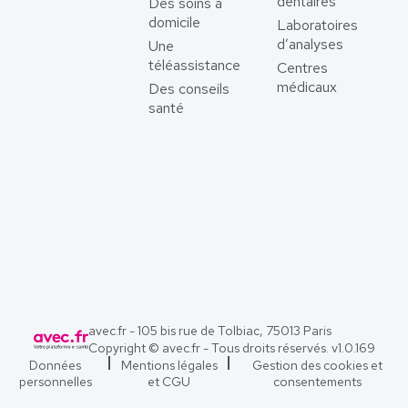
dentaires
Des soins à
domicile
Laboratoires
d’analyses
Une
téléassistance
Centres
médicaux
Des conseils
santé
avec.fr - 105 bis rue de Tolbiac, 75013 Paris
Copyright © avec.fr - Tous droits réservés. v
1.0.169
Données
Mentions légales
Gestion des cookies et
personnelles
et CGU
consentements