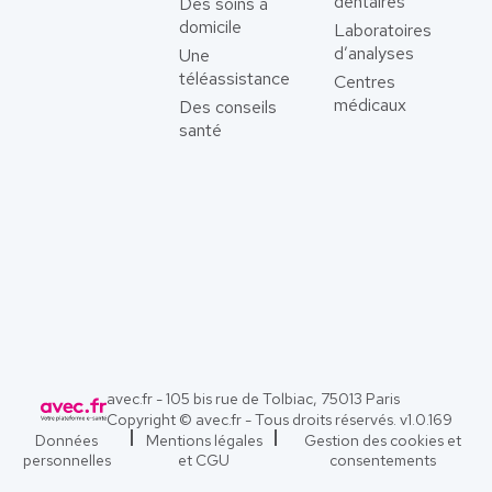
dentaires
Des soins à
domicile
Laboratoires
d’analyses
Une
téléassistance
Centres
médicaux
Des conseils
santé
avec.fr - 105 bis rue de Tolbiac, 75013 Paris
Copyright © avec.fr - Tous droits réservés. v
1.0.169
Données
Mentions légales
Gestion des cookies et
personnelles
et CGU
consentements