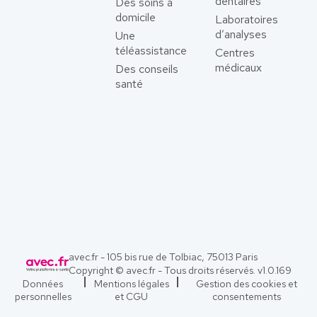
dentaires
Des soins à
domicile
Laboratoires
d’analyses
Une
téléassistance
Centres
médicaux
Des conseils
santé
avec.fr - 105 bis rue de Tolbiac, 75013 Paris
Copyright © avec.fr - Tous droits réservés. v
1.0.169
Données
Mentions légales
Gestion des cookies et
personnelles
et CGU
consentements