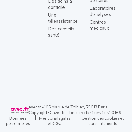
dentaires
Des soins à
domicile
Laboratoires
d’analyses
Une
téléassistance
Centres
médicaux
Des conseils
santé
avec.fr - 105 bis rue de Tolbiac, 75013 Paris
Copyright © avec.fr - Tous droits réservés. v
1.0.169
Données
Mentions légales
Gestion des cookies et
personnelles
et CGU
consentements