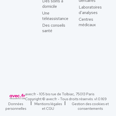
dentaires
Des soins à
domicile
Laboratoires
d’analyses
Une
téléassistance
Centres
médicaux
Des conseils
santé
avec.fr - 105 bis rue de Tolbiac, 75013 Paris
Copyright © avec.fr - Tous droits réservés. v
1.0.169
Données
Mentions légales
Gestion des cookies et
personnelles
et CGU
consentements