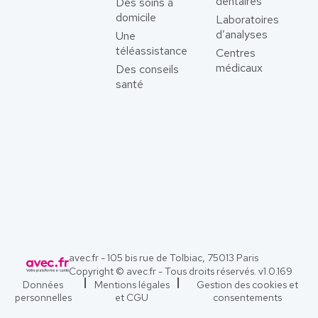
dentaires
Des soins à
domicile
Laboratoires
d’analyses
Une
téléassistance
Centres
médicaux
Des conseils
santé
avec.fr - 105 bis rue de Tolbiac, 75013 Paris
Copyright © avec.fr - Tous droits réservés. v
1.0.169
Données
Mentions légales
Gestion des cookies et
personnelles
et CGU
consentements