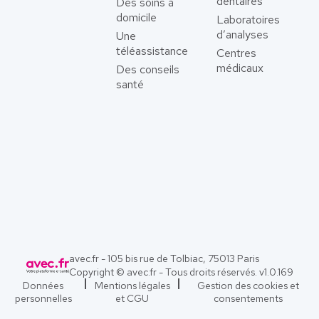
dentaires
Des soins à
domicile
Laboratoires
d’analyses
Une
téléassistance
Centres
médicaux
Des conseils
santé
avec.fr - 105 bis rue de Tolbiac, 75013 Paris
Copyright © avec.fr - Tous droits réservés. v
1.0.169
Données
Mentions légales
Gestion des cookies et
personnelles
et CGU
consentements