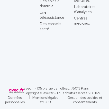
dentaires
Des soins à
domicile
Laboratoires
d’analyses
Une
téléassistance
Centres
médicaux
Des conseils
santé
avec.fr - 105 bis rue de Tolbiac, 75013 Paris
Copyright © avec.fr - Tous droits réservés. v
1.0.169
Données
Mentions légales
Gestion des cookies et
personnelles
et CGU
consentements