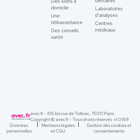
dentaires
Des soins à
domicile
Laboratoires
d’analyses
Une
téléassistance
Centres
médicaux
Des conseils
santé
avec.fr - 105 bis rue de Tolbiac, 75013 Paris
Copyright © avec.fr - Tous droits réservés. v
1.0.169
Données
Mentions légales
Gestion des cookies et
personnelles
et CGU
consentements