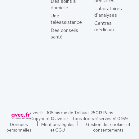
dentaires
Des soins à
domicile
Laboratoires
d’analyses
Une
téléassistance
Centres
médicaux
Des conseils
santé
avec.fr - 105 bis rue de Tolbiac, 75013 Paris
Copyright © avec.fr - Tous droits réservés. v
1.0.169
Données
Mentions légales
Gestion des cookies et
personnelles
et CGU
consentements