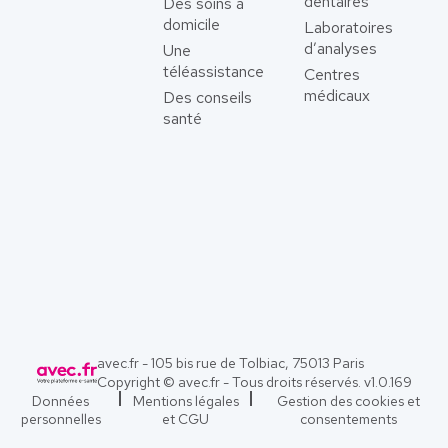
dentaires
Des soins à
domicile
Laboratoires
d’analyses
Une
téléassistance
Centres
médicaux
Des conseils
santé
avec.fr - 105 bis rue de Tolbiac, 75013 Paris
Copyright © avec.fr - Tous droits réservés. v
1.0.169
Données
Mentions légales
Gestion des cookies et
personnelles
et CGU
consentements