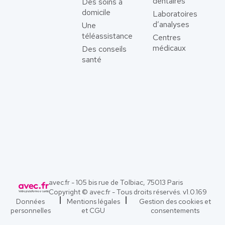
dentaires
Des soins à
domicile
Laboratoires
d’analyses
Une
téléassistance
Centres
médicaux
Des conseils
santé
avec.fr - 105 bis rue de Tolbiac, 75013 Paris
Copyright © avec.fr - Tous droits réservés. v
1.0.169
Données
Mentions légales
Gestion des cookies et
personnelles
et CGU
consentements