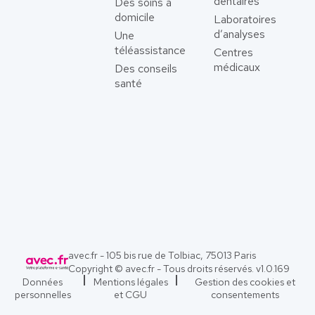
dentaires
Des soins à
domicile
Laboratoires
d’analyses
Une
téléassistance
Centres
médicaux
Des conseils
santé
avec.fr - 105 bis rue de Tolbiac, 75013 Paris
Copyright © avec.fr - Tous droits réservés. v
1.0.169
Données
Mentions légales
Gestion des cookies et
personnelles
et CGU
consentements