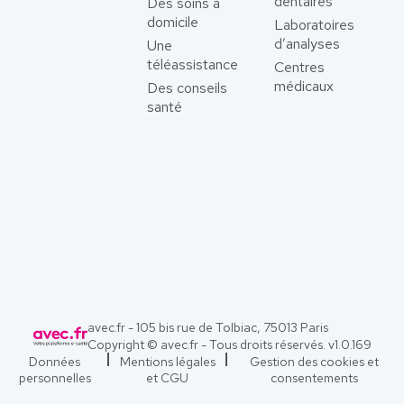
dentaires
Des soins à
domicile
Laboratoires
d’analyses
Une
téléassistance
Centres
médicaux
Des conseils
santé
avec.fr - 105 bis rue de Tolbiac, 75013 Paris
Copyright © avec.fr - Tous droits réservés. v
1.0.169
Données
Mentions légales
Gestion des cookies et
personnelles
et CGU
consentements