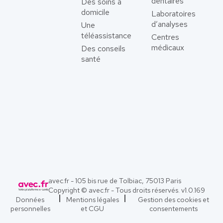
dentaires
Des soins à
domicile
Laboratoires
d’analyses
Une
téléassistance
Centres
médicaux
Des conseils
santé
avec.fr - 105 bis rue de Tolbiac, 75013 Paris
Copyright © avec.fr - Tous droits réservés. v
1.0.169
Données
Mentions légales
Gestion des cookies et
personnelles
et CGU
consentements