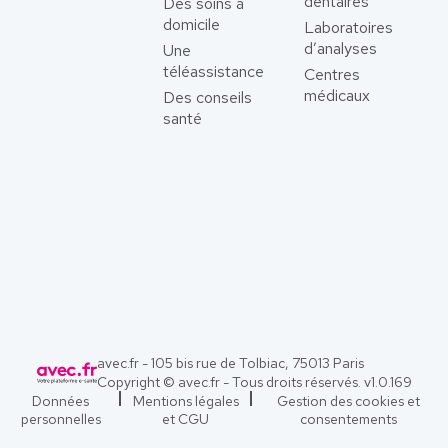
dentaires
Des soins à
domicile
Laboratoires
d’analyses
Une
téléassistance
Centres
médicaux
Des conseils
santé
avec.fr - 105 bis rue de Tolbiac, 75013 Paris
Copyright © avec.fr - Tous droits réservés. v
1.0.169
Données
Mentions légales
Gestion des cookies et
personnelles
et CGU
consentements