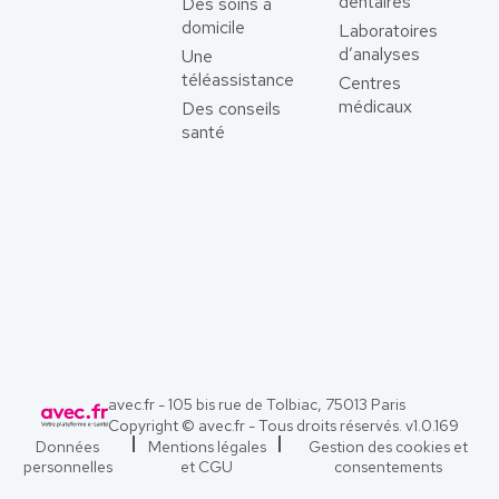
dentaires
Des soins à
domicile
Laboratoires
d’analyses
Une
téléassistance
Centres
médicaux
Des conseils
santé
avec.fr - 105 bis rue de Tolbiac, 75013 Paris
Copyright © avec.fr - Tous droits réservés. v
1.0.169
Données
Mentions légales
Gestion des cookies et
personnelles
et CGU
consentements