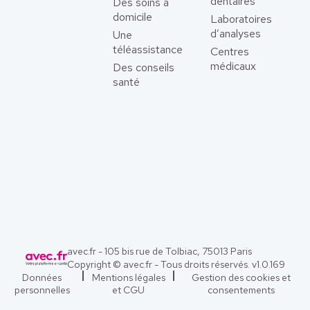
dentaires
Des soins à
domicile
Laboratoires
d’analyses
Une
téléassistance
Centres
médicaux
Des conseils
santé
avec.fr - 105 bis rue de Tolbiac, 75013 Paris
Copyright © avec.fr - Tous droits réservés. v
1.0.169
Données
Mentions légales
Gestion des cookies et
personnelles
et CGU
consentements