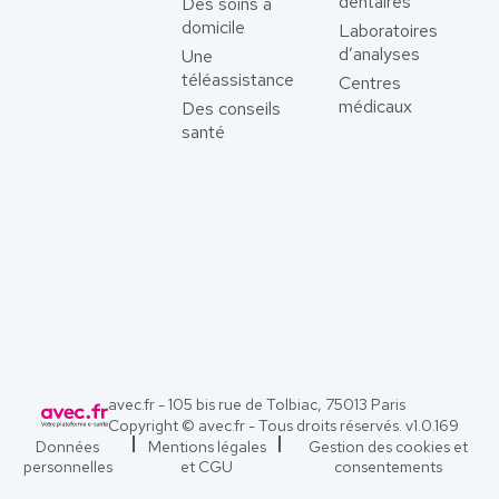
dentaires
Des soins à
domicile
Laboratoires
d’analyses
Une
téléassistance
Centres
médicaux
Des conseils
santé
avec.fr - 105 bis rue de Tolbiac, 75013 Paris
Copyright © avec.fr - Tous droits réservés. v
1.0.169
Données
Mentions légales
Gestion des cookies et
personnelles
et CGU
consentements