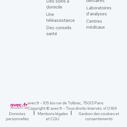
dentaires
Des soins à
domicile
Laboratoires
d’analyses
Une
téléassistance
Centres
médicaux
Des conseils
santé
avec.fr - 105 bis rue de Tolbiac, 75013 Paris
Copyright © avec.fr - Tous droits réservés. v
1.0.169
Données
Mentions légales
Gestion des cookies et
personnelles
et CGU
consentements