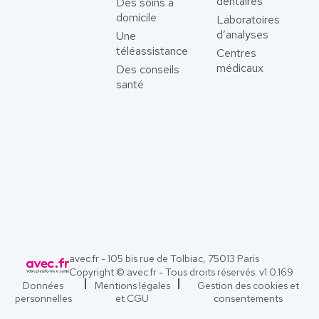
dentaires
Des soins à
domicile
Laboratoires
d’analyses
Une
téléassistance
Centres
médicaux
Des conseils
santé
avec.fr - 105 bis rue de Tolbiac, 75013 Paris
Copyright © avec.fr - Tous droits réservés. v
1.0.169
Données
Mentions légales
Gestion des cookies et
personnelles
et CGU
consentements