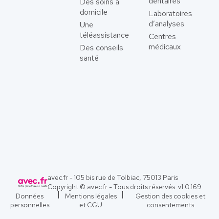
dentaires
Des soins à
domicile
Laboratoires
d’analyses
Une
téléassistance
Centres
médicaux
Des conseils
santé
avec.fr - 105 bis rue de Tolbiac, 75013 Paris
Copyright © avec.fr - Tous droits réservés. v
1.0.169
Données
Mentions légales
Gestion des cookies et
personnelles
et CGU
consentements