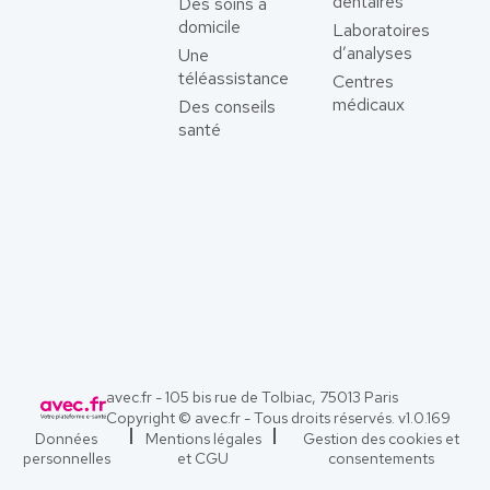
dentaires
Des soins à
domicile
Laboratoires
d’analyses
Une
téléassistance
Centres
médicaux
Des conseils
santé
avec.fr - 105 bis rue de Tolbiac, 75013 Paris
Copyright © avec.fr - Tous droits réservés. v
1.0.169
Données
Mentions légales
Gestion des cookies et
personnelles
et CGU
consentements