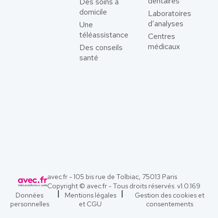
dentaires
Des soins à
domicile
Laboratoires
d’analyses
Une
téléassistance
Centres
médicaux
Des conseils
santé
avec.fr - 105 bis rue de Tolbiac, 75013 Paris
Copyright © avec.fr - Tous droits réservés. v
1.0.169
Données
Mentions légales
Gestion des cookies et
personnelles
et CGU
consentements