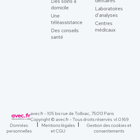
dentaires
Des soins à
domicile
Laboratoires
d’analyses
Une
téléassistance
Centres
médicaux
Des conseils
santé
avec.fr - 105 bis rue de Tolbiac, 75013 Paris
Copyright © avec.fr - Tous droits réservés. v
1.0.169
Données
Mentions légales
Gestion des cookies et
personnelles
et CGU
consentements