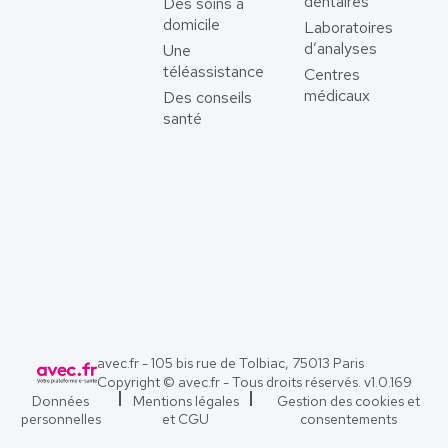
dentaires
Des soins à
domicile
Laboratoires
d’analyses
Une
téléassistance
Centres
médicaux
Des conseils
santé
avec.fr - 105 bis rue de Tolbiac, 75013 Paris
Copyright © avec.fr - Tous droits réservés. v
1.0.169
Données
Mentions légales
Gestion des cookies et
personnelles
et CGU
consentements