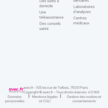
dentaires
Des soins à
domicile
Laboratoires
d’analyses
Une
téléassistance
Centres
médicaux
Des conseils
santé
avec.fr - 105 bis rue de Tolbiac, 75013 Paris
Copyright © avec.fr - Tous droits réservés. v
1.0.169
Données
Mentions légales
Gestion des cookies et
personnelles
et CGU
consentements