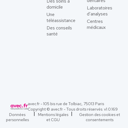
dentaires
Des soins à
domicile
Laboratoires
d’analyses
Une
téléassistance
Centres
médicaux
Des conseils
santé
avec.fr - 105 bis rue de Tolbiac, 75013 Paris
Copyright © avec.fr - Tous droits réservés. v
1.0.169
Données
Mentions légales
Gestion des cookies et
personnelles
et CGU
consentements