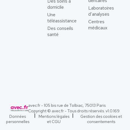
dentaires
Des soins à
domicile
Laboratoires
d’analyses
Une
téléassistance
Centres
médicaux
Des conseils
santé
avec.fr - 105 bis rue de Tolbiac, 75013 Paris
Copyright © avec.fr - Tous droits réservés. v
1.0.169
Données
Mentions légales
Gestion des cookies et
personnelles
et CGU
consentements