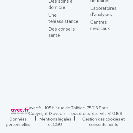
dentaires
Des soins à
domicile
Laboratoires
d’analyses
Une
téléassistance
Centres
médicaux
Des conseils
santé
avec.fr - 105 bis rue de Tolbiac, 75013 Paris
Copyright © avec.fr - Tous droits réservés. v
1.0.169
Données
Mentions légales
Gestion des cookies et
personnelles
et CGU
consentements