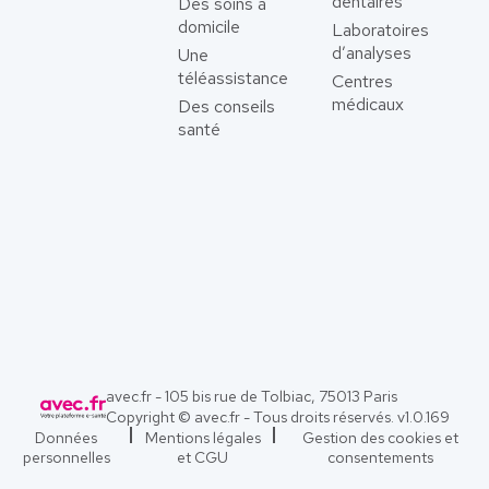
dentaires
Des soins à
domicile
Laboratoires
d’analyses
Une
téléassistance
Centres
médicaux
Des conseils
santé
avec.fr - 105 bis rue de Tolbiac, 75013 Paris
Copyright © avec.fr - Tous droits réservés. v
1.0.169
Données
Mentions légales
Gestion des cookies et
personnelles
et CGU
consentements