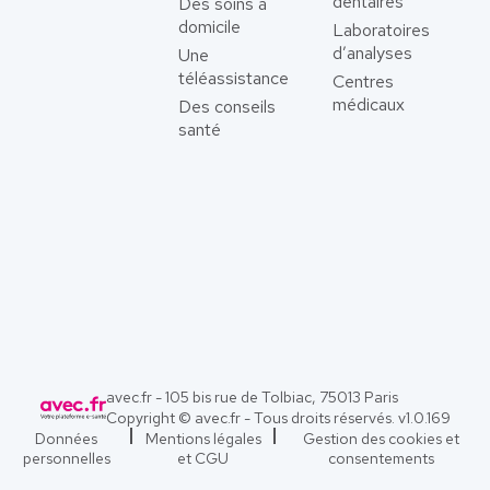
dentaires
Des soins à
domicile
Laboratoires
d’analyses
Une
téléassistance
Centres
médicaux
Des conseils
santé
avec.fr - 105 bis rue de Tolbiac, 75013 Paris
Copyright © avec.fr - Tous droits réservés. v
1.0.169
Données
Mentions légales
Gestion des cookies et
personnelles
et CGU
consentements