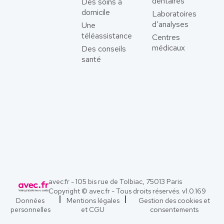
dentaires
Des soins à
domicile
Laboratoires
d’analyses
Une
téléassistance
Centres
médicaux
Des conseils
santé
avec.fr - 105 bis rue de Tolbiac, 75013 Paris
Copyright © avec.fr - Tous droits réservés. v
1.0.169
Données
Mentions légales
Gestion des cookies et
personnelles
et CGU
consentements