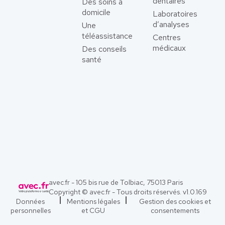
dentaires
Des soins à
domicile
Laboratoires
d’analyses
Une
téléassistance
Centres
médicaux
Des conseils
santé
avec.fr - 105 bis rue de Tolbiac, 75013 Paris
Copyright © avec.fr - Tous droits réservés. v
1.0.169
Données
Mentions légales
Gestion des cookies et
personnelles
et CGU
consentements