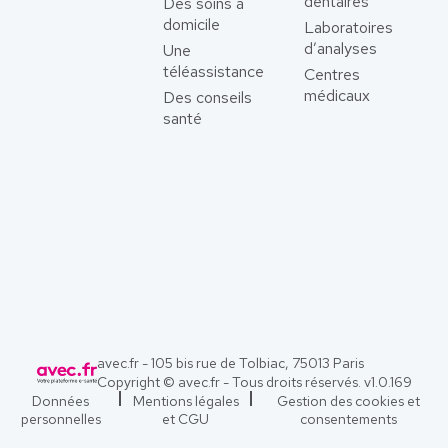
dentaires
Des soins à
domicile
Laboratoires
d’analyses
Une
téléassistance
Centres
médicaux
Des conseils
santé
avec.fr - 105 bis rue de Tolbiac, 75013 Paris
Copyright © avec.fr - Tous droits réservés. v
1.0.169
Données
Mentions légales
Gestion des cookies et
personnelles
et CGU
consentements