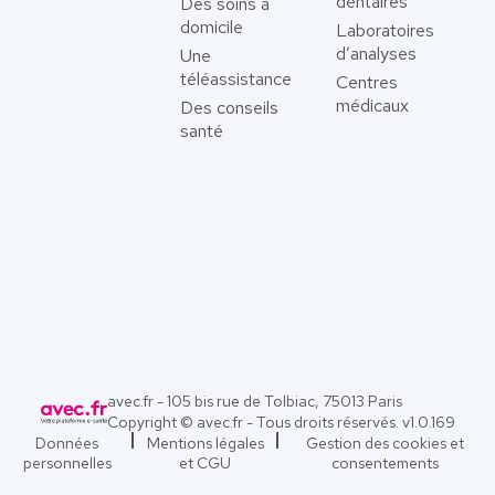
dentaires
Des soins à
domicile
Laboratoires
d’analyses
Une
téléassistance
Centres
médicaux
Des conseils
santé
avec.fr - 105 bis rue de Tolbiac, 75013 Paris
Copyright © avec.fr - Tous droits réservés. v
1.0.169
Données
Mentions légales
Gestion des cookies et
personnelles
et CGU
consentements